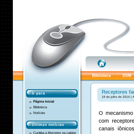
Biblioteca
DSM
Receptores fa
Ir para
18 de julho de 2014 | 
Página inicial
Biblioteca
O mecanismo 
Notícias
com receptore
Últimas notícias
canais iônico
Curitiba a Morretes na cabine