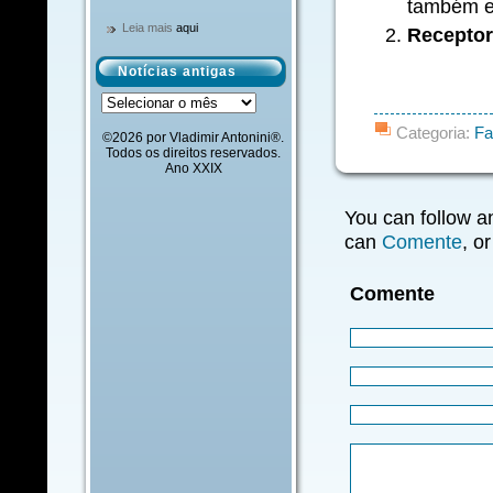
também es
Leia mais
aqui
Receptor
Notícias antigas
Notícias
antigas
Categoria:
Fa
©2026 por Vladimir Antonini®.
Todos os direitos reservados.
Ano XXIX
You can follow a
can
Comente
, o
Comente