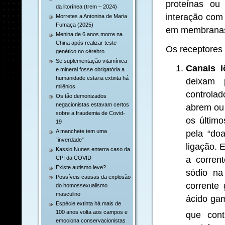
proteínas ou 
da litorínea (trem – 2024)
interação com
Morretes a Antonina de Maria
Fumaça (2025)
em membranas 
Menina de 6 anos morre na
China após realizar teste
Os receptores 
genético no cérebro
Se suplementação vitamínica
Canais i
e mineral fosse obrigatória a
humanidade estaria extinta há
deixam 
milênios
controla
Os tão demonizados
negacionistas estavam certos
abrem ou 
sobre a fraudemia de Covid-
os último
19
A manchete tem uma
pela “do
“inverdade”
ligação. 
Kassio Nunes enterra caso da
a corren
CPI da COVID
Existe autismo leve?
sódio na
Possíveis causas da explosão
corrente
do homossexualismo
masculino
ácido gam
Espécie extinta há mais de
100 anos volta aos campos e
que con
emociona conservacionistas