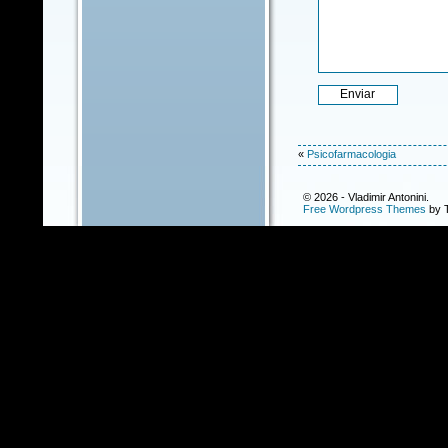
«
Psicofarmacologia
© 2026 - Vladimir Antonini.
Free Wordpress Themes
by T