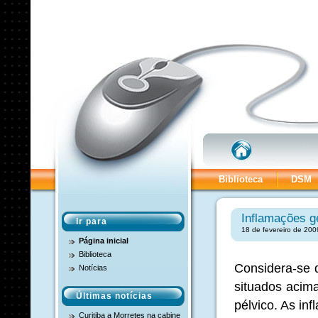
Biblioteca
DSM
Inflamações ge
Ir para
18 de fevereiro de 200
Página inicial
Biblioteca
Considera-se d
Notícias
situados acima
Últimas notícias
pélvico. As in
Curitiba a Morretes na cabine