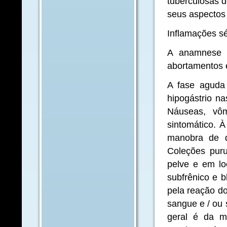
tuberculosas d
seus aspectos 
Inflamações s
A anamnese r
abortamentos e
A fase aguda 
hipogástrio na
Náuseas, vô
sintomático. 
manobra de d
Coleções pur
pelve e em loc
subfrênico e b
pela reação do
sangue e / ou 
geral é da m