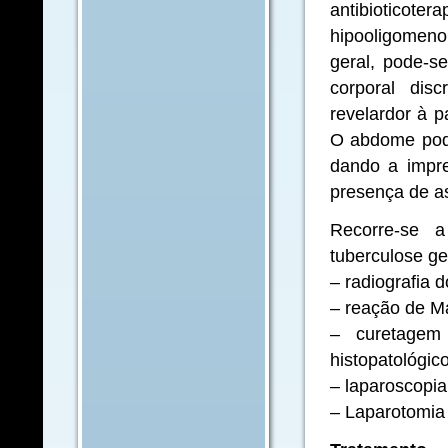
antibiotic
hipooligomeno
geral, pode-s
corporal di
revelardor à p
O abdome pod
dando a impre
presença de as
Recorre-se 
tuberculose gen
– radiografia d
– reação de M
– curetagem
histopatológic
– laparoscopia
– Laparotomia 