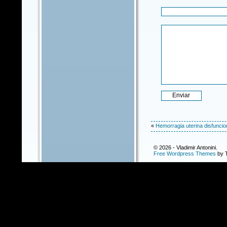
«
Hemorragia uterina disfuncio
© 2026 - Vladimir Antonini.
Free Wordpress Themes
by T