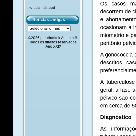
Os casos mai
Leia mais
aqui
decorrem de ci
e abortamento
Notícias antigas
ocasionam a in
Notícias
antigas
miométrio e p
©2026 por Vladimir Antonini®.
peritônio pélv
Todos os direitos reservados.
Ano XXIX
A gonococcia a
descritos c
preferencialme
A tuberculose
geral, a fase 
pélvico são co
em cerca de 5
Diagnóstico
As informaç