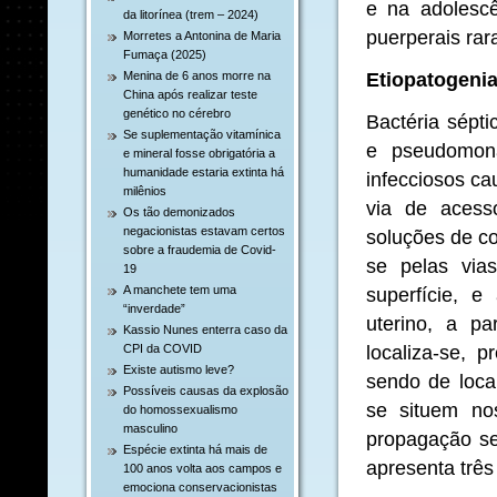
e na adolescê
da litorínea (trem – 2024)
puerperais rar
Morretes a Antonina de Maria
Fumaça (2025)
Etiopatogeni
Menina de 6 anos morre na
China após realizar teste
genético no cérebro
Bactéria sépti
Se suplementação vitamínica
e pseudomon
e mineral fosse obrigatória a
humanidade estaria extinta há
infecciosos ca
milênios
via de acesso
Os tão demonizados
negacionistas estavam certos
soluções de co
sobre a fraudemia de Covid-
se pelas via
19
A manchete tem uma
superfície, e
“inverdade”
uterino, a pa
Kassio Nunes enterra caso da
localiza-se, p
CPI da COVID
Existe autismo leve?
sendo de loca
Possíveis causas da explosão
se situem no
do homossexualismo
masculino
propagação se
Espécie extinta há mais de
apresenta três
100 anos volta aos campos e
emociona conservacionistas