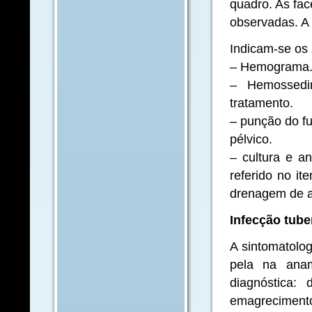
quadro. As fa
observadas. A 
Indicam-se os
– Hemograma
– Hemossedim
tratamento.
– punção do fu
pélvico.
– cultura e an
referido no it
drenagem de a
Infecção tube
A sintomatolog
pela na anam
diagnóstica: 
emagrecimento