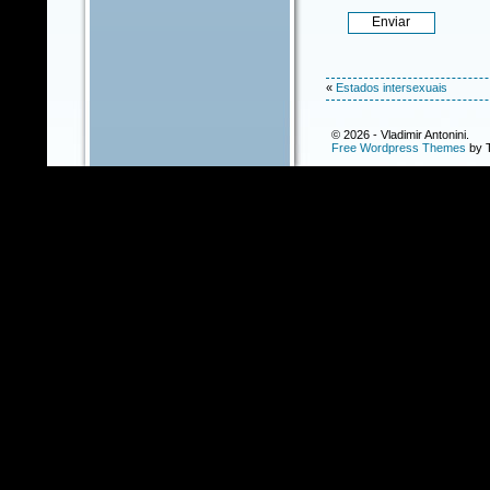
«
Estados intersexuais
© 2026 - Vladimir Antonini.
Free Wordpress Themes
by T