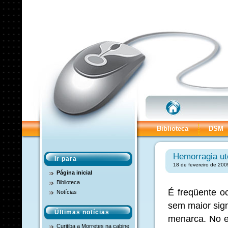
Biblioteca
DSM
Hemorragia ute
Ir para
18 de fevereiro de 200
Página inicial
Biblioteca
É freqüente o
Notícias
sem maior sign
Últimas notícias
menarca. No e
Curitiba a Morretes na cabine