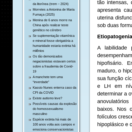
tão intensas,
da litorínea (trem – 2024)
apresenta cau
Morretes a Antonina de Maria
Fumaça (2025)
uterina disfun
Menina de 6 anos morre na
sob duas forma
China após realizar teste
genético no cérebro
Etiopatogeni
Se suplementação vitamínica
e mineral fosse obrigatória a
humanidade estaria extinta há
A labilidade
milênios
desempenham 
Os tão demonizados
negacionistas estavam certos
hipofisário.
sobre a fraudemia de Covid-
maduro, o hip
19
A manchete tem uma
sua função cíc
“inverdade”
e LH em níve
Kassio Nunes enterra caso da
determinar a o
CPI da COVID
Existe autismo leve?
anovulatórios
Possíveis causas da explosão
baixos. Nos 
do homossexualismo
masculino
folículos cres
Espécie extinta há mais de
hipoplásico e o
100 anos volta aos campos e
emociona conservacionistas