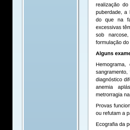
realização d
puberdade, a 
do que na fa
excessivas têm
sob narcose,
formulação do 
Alguns exame
Hemograma, c
sangramento, 
diagnóstico di
anemia aplás
metrorragia na
Provas funcion
ou refutam a p
Ecografia da p