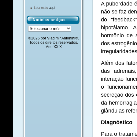
A puberdade é 
Leia mais
aqui
não se faz den
do “feedback
Notícias antigas
hipotálamo. 
Notícias
antigas
hormônio de 
©2026 por Vladimir Antonini®.
dos estrogênio
Todos os direitos reservados.
Ano XXIX
irregularidade
Além dos fator
das adrenais
interação func
o funcioname
secreção dos e
da hemorragia 
glândulas refer
Diagnóstico
Para o tratame