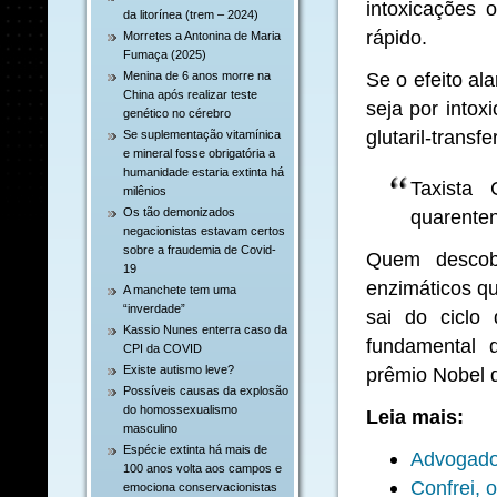
intoxicações 
da litorínea (trem – 2024)
rápido.
Morretes a Antonina de Maria
Fumaça (2025)
Se o efeito al
Menina de 6 anos morre na
China após realizar teste
seja por into
genético no cérebro
glutaril-transf
Se suplementação vitamínica
e mineral fosse obrigatória a
humanidade estaria extinta há
Taxista
milênios
Os tão demonizados
quarente
negacionistas estavam certos
sobre a fraudemia de Covid-
Quem descobr
19
enzimáticos q
A manchete tem uma
“inverdade”
sai do ciclo 
Kassio Nunes enterra caso da
fundamental
CPI da COVID
Existe autismo leve?
prêmio Nobel d
Possíveis causas da explosão
do homossexualismo
Leia mais:
masculino
Espécie extinta há mais de
Advogado
100 anos volta aos campos e
Confrei, 
emociona conservacionistas