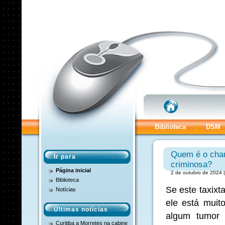
Biblioteca
DSM
Quem é o charl
Ir para
criminosa?
Página inicial
2 de outubro de 2024 |
Biblioteca
Se este taxix
Notícias
ele está mui
Últimas notícias
algum tumor 
Curitiba a Morretes na cabine