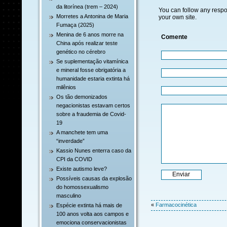
da litorínea (trem – 2024)
You can follow any respo
Morretes a Antonina de Maria
your own site.
Fumaça (2025)
Menina de 6 anos morre na
Comente
China após realizar teste
genético no cérebro
Se suplementação vitamínica
e mineral fosse obrigatória a
humanidade estaria extinta há
milênios
Os tão demonizados
negacionistas estavam certos
sobre a fraudemia de Covid-
19
A manchete tem uma
“inverdade”
Kassio Nunes enterra caso da
CPI da COVID
Existe autismo leve?
Possíveis causas da explosão
do homossexualismo
masculino
«
Farmacocinética
Espécie extinta há mais de
100 anos volta aos campos e
emociona conservacionistas