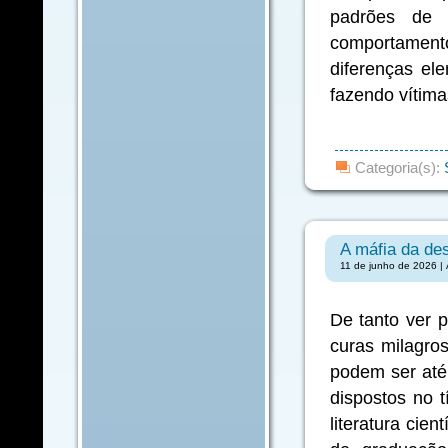
padrões de 
comportamento
diferenças el
fazendo vítim
Categoria(s):
A máfia da de
11 de junho de 2026 | 
De tanto ver 
curas milagros
podem ser até
dispostos no t
literatura cien