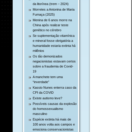
da litorínea (trem – 2024)
Morretes a Antonina de Maria
Fumaça (2025)
Menina de 6 anos morre na
China após realizar teste
genético no cérebro
Se suplementação vitamínica
e mineral fosse obrigatória a
humanidade estaria extinta há
milênios
Os tão demonizados
negacionistas estavam certos
sobre a fraudemia de Covid-
19
A manchete tem uma
“inverdade”
Kassio Nunes enterra caso da
CPI da COVID
Existe autismo leve?
Possíveis causas da explosão
do homossexualismo
masculino
Espécie extinta há mais de
100 anos volta aos campos e
emociona conservacionistas