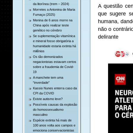
da litorínea (trem – 2024)
A questão cen
Morretes a Antonina de Maria
que sugere ser
Fumaça (2025)
humana, dando
Menina de 6 anos morre na
China após realizar teste
não o contrári
genético no cérebro
delirante
Se suplementação vitamínica
e mineral fosse obrigatória a
humanidade estaria extinta há
milênios
Os tão demonizados
negacionistas estavam certos
sobre a fraudemia de Covid-
19
A manchete tem uma
“inverdade”
Kassio Nunes enterra caso da
CPI da COVID
Existe autismo leve?
Possíveis causas da explosão
do homossexualismo
masculino
Espécie extinta há mais de
100 anos volta aos campos e
emociona conservacionistas