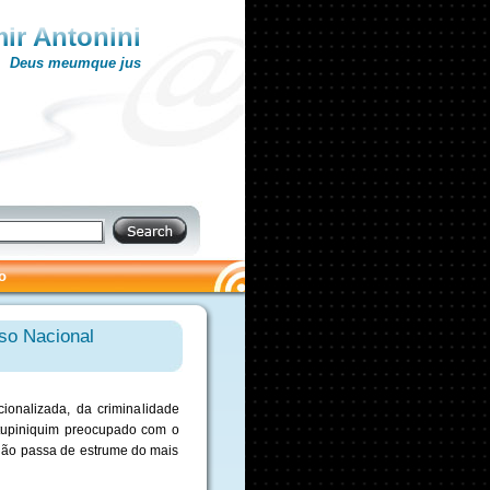
ir Antonini
Deus meumque jus
o
sso Nacional
cionalizada, da criminalidade
o tupiniquim preocupado com o
 não passa de estrume do mais