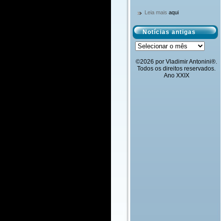
Leia mais
aqui
Notícias antigas
Notícias
antigas
©2026 por Vladimir Antonini®.
Todos os direitos reservados.
Ano XXIX