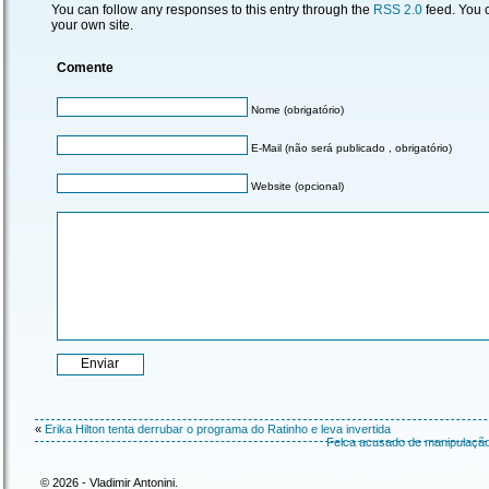
You can follow any responses to this entry through the
RSS 2.0
feed. You
your own site.
Comente
Nome (obrigatório)
E-Mail (não será publicado , obrigatório)
Website (opcional)
«
Erika Hilton tenta derrubar o programa do Ratinho e leva invertida
Felca acusado de manipulação 
© 2026 - Vladimir Antonini.