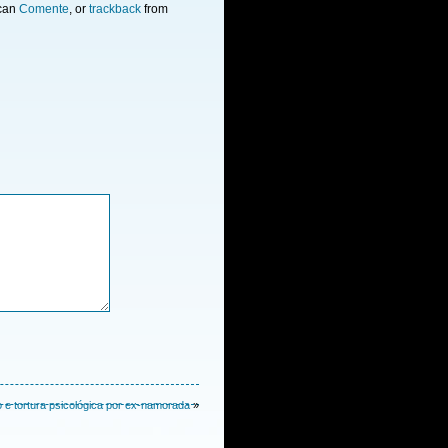
 can
Comente
, or
trackback
from
e tortura psicológica por ex-namorada
»