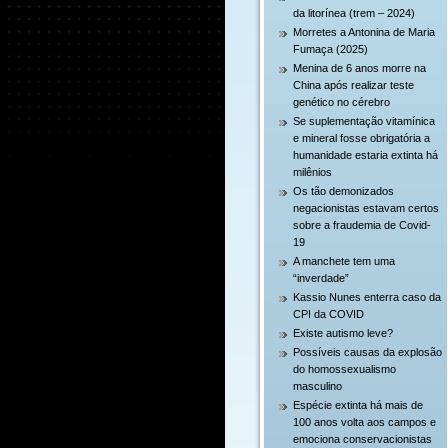
da litorínea (trem – 2024)
Morretes a Antonina de Maria
Fumaça (2025)
Menina de 6 anos morre na
China após realizar teste
genético no cérebro
Se suplementação vitamínica
e mineral fosse obrigatória a
humanidade estaria extinta há
milênios
Os tão demonizados
negacionistas estavam certos
sobre a fraudemia de Covid-
19
A manchete tem uma
“inverdade”
Kassio Nunes enterra caso da
CPI da COVID
Existe autismo leve?
Possíveis causas da explosão
do homossexualismo
masculino
Espécie extinta há mais de
100 anos volta aos campos e
emociona conservacionistas