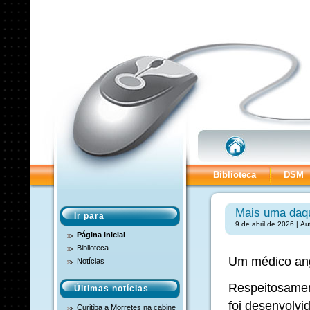
Biblioteca
DSM
Mais uma daqu
Ir para
9 de abril de 2026 | Au
Página inicial
Biblioteca
Um médico angi
Notícias
Respeitosamen
Últimas notícias
foi desenvolvi
Curitiba a Morretes na cabine