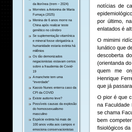
da litorínea (trem – 2024)
notícias de c
Morretes a Antonina de Maria
epidemiológic
Fumaça (2025)
por último, n
Menina de 6 anos morre na
China após realizar teste
enlatados é al
genético no cérebro
Se suplementação vitamínica
O mimimi ridí
e mineral fosse obrigatória a
humanidade estaria extinta há
lunático que d
milênios
descoberta do
Os tão demonizados
negacionistas estavam certos
(orientanda do
sobre a fraudemia de Covid-
quem me orgu
19
A manchete tem uma
Henrique Ferr
“inverdade”
que já passara
Kassio Nunes enterra caso da
CPI da COVID
O pior é que c
Existe autismo leve?
na Faculdade 
Possíveis causas da explosão
do homossexualismo
se chama Facu
masculino
bem competen
Espécie extinta há mais de
100 anos volta aos campos e
fisiológicos da
emociona conservacionistas