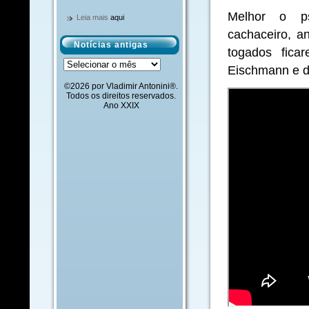
Melhor o psi
Leia mais
aqui
cachaceiro, a
Notícias antigas
togados fic
Notícias
Eischmann e de
antigas
©2026 por Vladimir Antonini®.
Todos os direitos reservados.
Ano XXIX