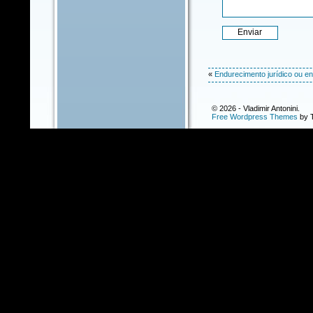
«
Endurecimento jurídico ou en
© 2026 - Vladimir Antonini.
Free Wordpress Themes
by T