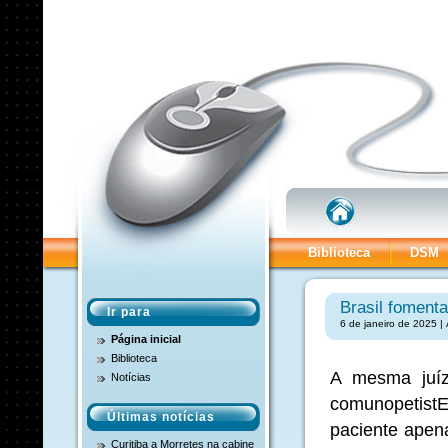
Biblioteca
DSM
Brasil foment
Ir para
6 de janeiro de 2025 |
Página inicial
Biblioteca
A mesma juíza
Notícias
comunopetist
Últimas notícias
paciente
apena
Curitiba a Morretes na cabine