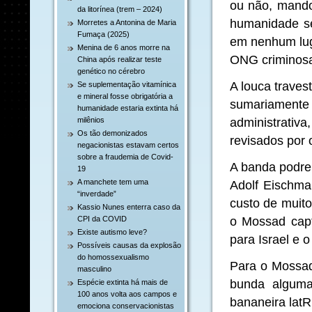
ou não, mando
da litorínea (trem – 2024)
humanidade se
Morretes a Antonina de Maria
Fumaça (2025)
em nenhum lug
Menina de 6 anos morre na
ONG criminosas
China após realizar teste
genético no cérebro
A louca traves
Se suplementação vitamínica
e mineral fosse obrigatória a
sumariamen
humanidade estaria extinta há
administrativ
milênios
Os tão demonizados
revisados por o
negacionistas estavam certos
sobre a fraudemia de Covid-
A banda podre 
19
A manchete tem uma
Adolf Eischma
“inverdade”
custo de muito
Kassio Nunes enterra caso da
o Mossad capt
CPI da COVID
Existe autismo leve?
para Israel e o
Possíveis causas da explosão
do homossexualismo
Para o Mossad
masculino
bunda alguma
Espécie extinta há mais de
100 anos volta aos campos e
bananeira latR
emociona conservacionistas