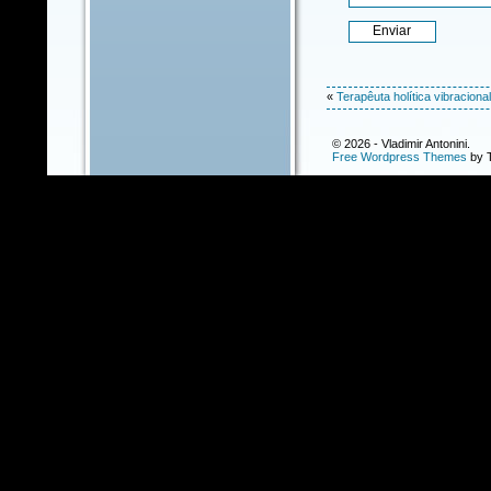
«
Terapêuta holítica vibraciona
© 2026 - Vladimir Antonini.
Free Wordpress Themes
by T