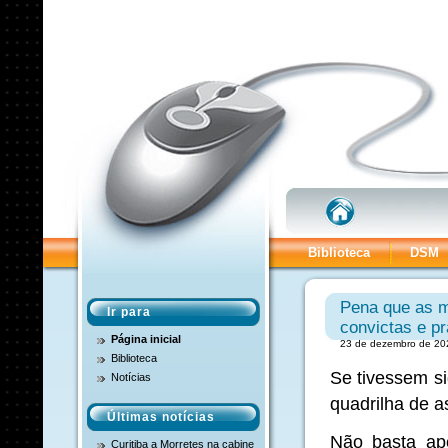
Biblioteca
DSM
Pena que as 
Ir para
convictas e pr
Página inicial
23 de dezembro de 202
Biblioteca
Se tivessem si
Notícias
quadrilha de a
Últimas notícias
Não basta ap
Curitiba a Morretes na cabine