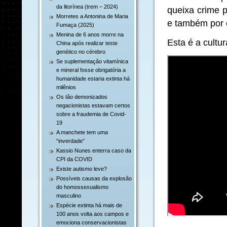
da litorínea (trem – 2024)
queixa crime p
Morretes a Antonina de Maria
e também por 
Fumaça (2025)
Menina de 6 anos morre na
Esta é a cultur
China após realizar teste
genético no cérebro
Se suplementação vitamínica
e mineral fosse obrigatória a
humanidade estaria extinta há
milênios
Os tão demonizados
negacionistas estavam certos
sobre a fraudemia de Covid-
19
A manchete tem uma
“inverdade”
Kassio Nunes enterra caso da
CPI da COVID
Existe autismo leve?
Possíveis causas da explosão
do homossexualismo
masculino
Espécie extinta há mais de
100 anos volta aos campos e
emociona conservacionistas