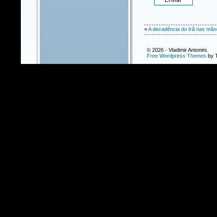
«
A decadência do Irã nas mãos
© 2026 - Vladimir Antonini.
Free Wordpress Themes
by T