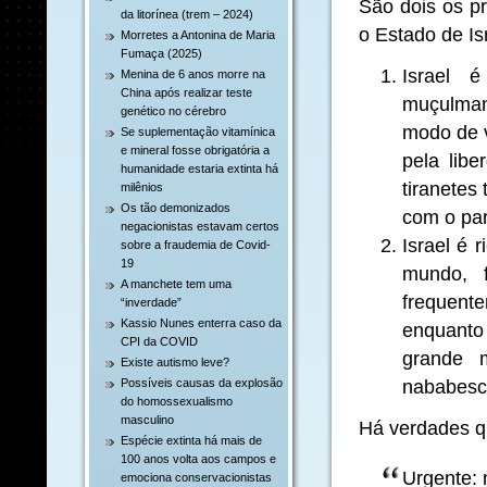
São dois os pr
da litorínea (trem – 2024)
o Estado de Is
Morretes a Antonina de Maria
Fumaça (2025)
Israel 
Menina de 6 anos morre na
China após realizar teste
muçulmano
genético no cérebro
modo de v
Se suplementação vitamínica
e mineral fosse obrigatória a
pela lib
humanidade estaria extinta há
tiranetes 
milênios
Os tão demonizados
com o par
negacionistas estavam certos
Israel é 
sobre a fraudemia de Covid-
19
mundo, 
A manchete tem uma
frequent
“inverdade”
Kassio Nunes enterra caso da
enquanto 
CPI da COVID
grande m
Existe autismo leve?
nababesc
Possíveis causas da explosão
do homossexualismo
masculino
Há verdades q
Espécie extinta há mais de
100 anos volta aos campos e
Urgente: 
emociona conservacionistas