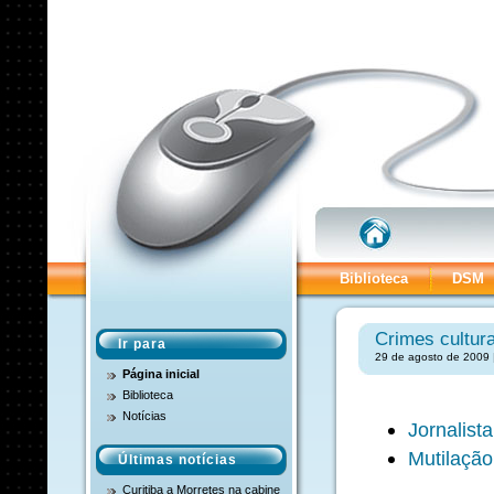
Biblioteca
DSM
Crimes cultur
Ir para
29 de agosto de 2009 
Página inicial
Biblioteca
Notícias
Jornalist
Mutilação
Últimas notícias
Curitiba a Morretes na cabine