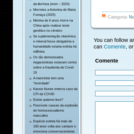
da litorínea (trem – 2024)
Morretes a Antonina de Maria
Fumaça (2025)
Categoria:
No
Menina de 6 anos morre na
China após realizar teste
genético no cérebro
Se suplementação vitamínica
You can follow a
e mineral fosse obrigatória a
can
Comente
, o
humanidade estaria extinta há
milênios
Os tão demonizados
Comente
negacionistas estavam certos
sobre a fraudemia de Covid-
19
A manchete tem uma
“inverdade”
Kassio Nunes enterra caso da
CPI da COVID
Existe autismo leve?
Possíveis causas da explosão
do homossexualismo
masculino
Espécie extinta há mais de
100 anos volta aos campos e
emociona conservacionistas