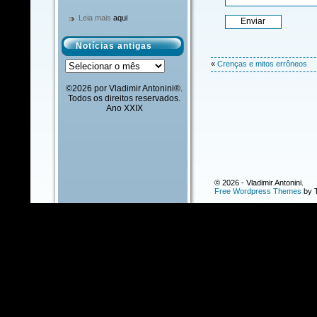
Leia mais
aqui
Notícias antigas
Notícias
«
Crenças e mitos errôneos
antigas
©2026 por Vladimir Antonini®.
Todos os direitos reservados.
Ano XXIX
© 2026 - Vladimir Antonini.
Free Wordpress Themes
by T