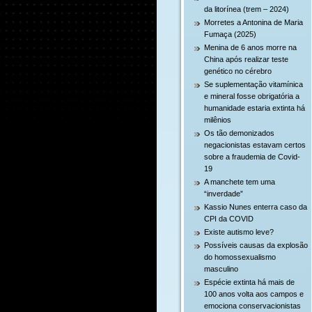
da litorínea (trem – 2024)
Morretes a Antonina de Maria
Fumaça (2025)
Menina de 6 anos morre na
China após realizar teste
genético no cérebro
Se suplementação vitamínica
e mineral fosse obrigatória a
humanidade estaria extinta há
milênios
Os tão demonizados
negacionistas estavam certos
sobre a fraudemia de Covid-
19
A manchete tem uma
“inverdade”
Kassio Nunes enterra caso da
CPI da COVID
Existe autismo leve?
Possíveis causas da explosão
do homossexualismo
masculino
Espécie extinta há mais de
100 anos volta aos campos e
emociona conservacionistas