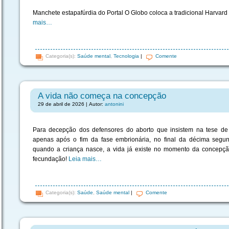
Manchete estapafúrdia do Portal O Globo coloca a tradicional Harvard
mais…
Categoria(s):
Saúde mental
,
Tecnologia
|
Comente
A vida não começa na concepção
29 de abril de 2026 | Autor:
antonini
Para decepção dos defensores do aborto que insistem na tese de 
apenas após o fim da fase embrionária, no final da décima seg
quando a criança nasce, a vida já existe no momento da concepç
fecundação!
Leia mais…
Categoria(s):
Saúde
,
Saúde mental
|
Comente