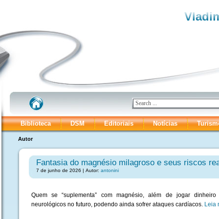
Vladim
Biblioteca
DSM
Editoriais
Notícias
Turism
Autor
Fantasia do magnésio milagroso e seus riscos rea
7 de junho de 2026 | Autor:
antonini
Quem se “suplementa” com magnésio, além de jogar dinheiro f
neurológicos no futuro, podendo ainda sofrer ataques cardíacos.
Leia