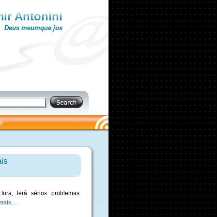
ir Antonini
Deus meumque jus
o
is
ora, terá sérios problemas
 mais…