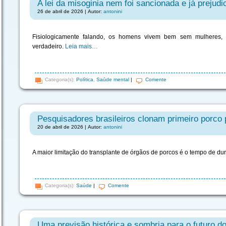
A lei da misoginia nem foi sancionada e já prejud
26 de abril de 2026 | Autor:
antonini
Fisiologicamente falando, os homens vivem bem sem mulheres, 
verdadeiro.
Leia mais…
Categoria(s):
Política
,
Saúde mental
|
Comente
Pesquisadores brasileiros clonam primeiro porco 
20 de abril de 2026 | Autor:
antonini
A maior limitação do transplante de órgãos de porcos é o tempo de du
Categoria(s):
Saúde
|
Comente
Uma previsão histórica e sombria para o futuro do