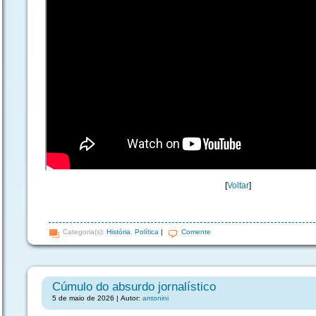
[
Voltar
]
Categoria(s):
História
,
Política
|
Comente
Cúmulo do absurdo jornalístico
5 de maio de 2026 | Autor:
antonini