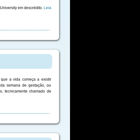
 University em descrédito.
Leia
que a vida começa a existir
unda semana de gestação, ou
ão, tecnicamente chamado de