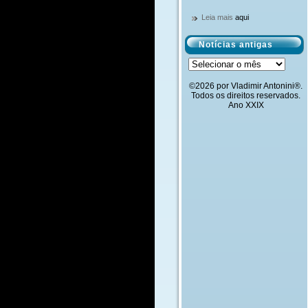
Leia mais
aqui
Notícias antigas
Notícias
antigas
©2026 por Vladimir Antonini®.
Todos os direitos reservados.
Ano XXIX