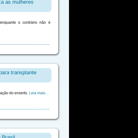
ica as mulheres
enquanto o contrário não é
para transplante
ração do enxerto.
Leia mais…
 Brasil