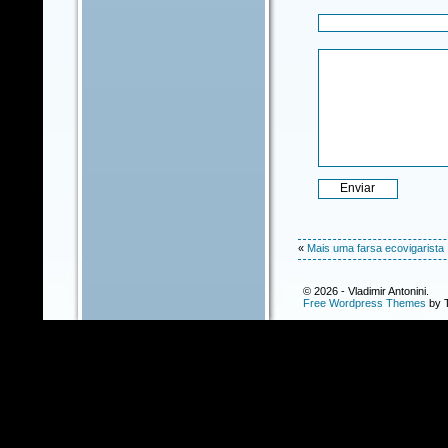
«
Mais uma farsa ecovigarista
© 2026 - Vladimir Antonini.
Free Wordpress Themes
by T