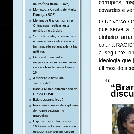
corruptos, mag
da litorínea (trem – 2024)
covardes e ve
Morretes a Antonina de Maria
Fumaça (2025)
O Universo On
Menina de 6 anos morre na
China após realizar teste
que serve a i
genético no cérebro
dinheiro arr
Se suplementação vitamínica
e mineral fosse obrigatória a
coluna RACIST
humanidade estaria extinta há
a seguinte o
milênios
Os tão demonizados
ideologia que
negacionistas estavam certos
últimos dois s
sobre a fraudemia de Covid-
19
A manchete tem uma
“inverdade”
“Bra
Kassio Nunes enterra caso da
discu
CPI da COVID
Existe autismo leve?
Possíveis causas da explosão
do homossexualismo
masculino
Espécie extinta há mais de
100 anos volta aos campos e
emociona conservacionistas