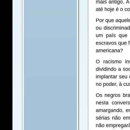
mais antigo. 
até hoje é o c
Por que aquel
ou discrimina
um país que 
escravos que f
americana?
O racismo ins
dividindo a so
implantar seu 
no poder, à cu
Os negros bra
nesta convers
amargando, e
sérias não e
não empregarão