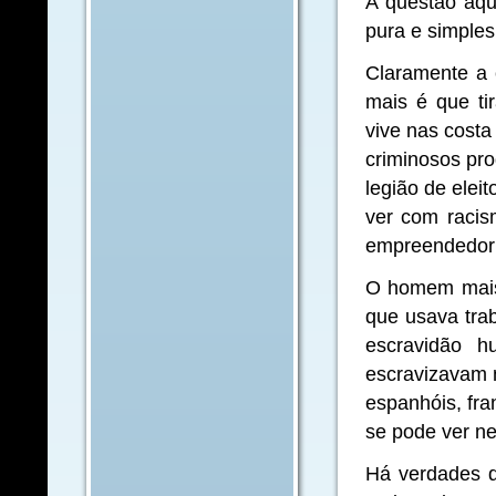
A questão aqui
pura e simples
Claramente a c
mais é que ti
vive nas costa
criminosos pro
legião de eleit
ver com racis
empreendedor
O homem mais 
que usava tra
escravidão h
escravizavam n
espanhóis, fra
se pode ver n
Há verdades q