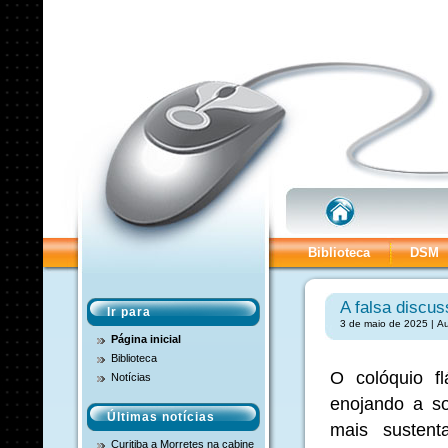
Biblioteca
DSM
A falsa discu
Ir para
3 de maio de 2025 | Au
Página inicial
Biblioteca
O colóquio f
Notícias
enojando a so
Últimas notícias
mais sustent
Curitiba a Morretes na cabine