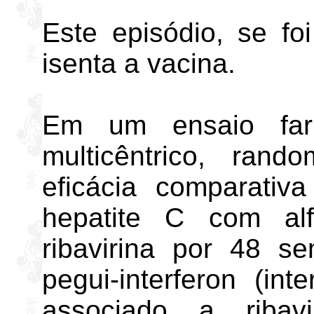
Este episódio, se f
isenta a vacina.
Em um ensaio farm
multicêntrico, ran
eficácia comparativ
hepatite C com alf
ribavirina por 48 
pegui-interferon (in
associado a ribav