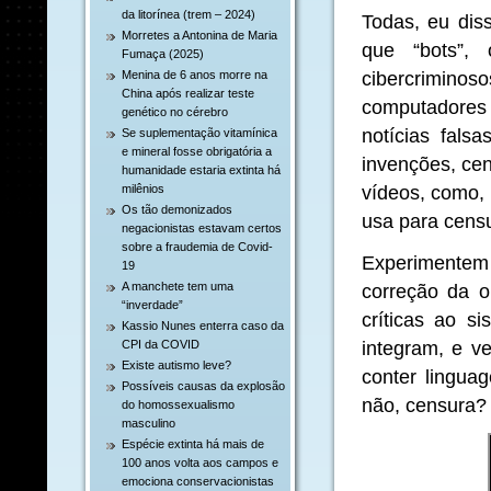
da litorínea (trem – 2024)
Todas, eu diss
Morretes a Antonina de Maria
que “bots”,
Fumaça (2025)
cibercrimino
Menina de 6 anos morre na
China após realizar teste
computadores
genético no cérebro
notícias fals
Se suplementação vitamínica
e mineral fosse obrigatória a
invenções, ce
humanidade estaria extinta há
vídeos, como, 
milênios
Os tão demonizados
usa para censu
negacionistas estavam certos
sobre a fraudemia de Covid-
Experimentem
19
A manchete tem uma
correção da o
“inverdade”
críticas ao s
Kassio Nunes enterra caso da
integram, e v
CPI da COVID
Existe autismo leve?
conter lingua
Possíveis causas da explosão
não, censura?
do homossexualismo
masculino
Espécie extinta há mais de
100 anos volta aos campos e
emociona conservacionistas