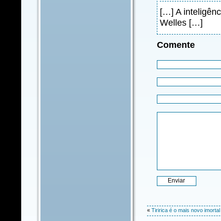
[…] A inteligênc
Welles […]
Comente
«
Tiririca é o mais novo imorta