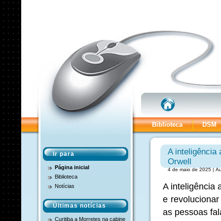
Biblioteca
DSM
A inteligência
Ir para
Orwell
Página inicial
4 de maio de 2025 | Au
Biblioteca
A inteligência
Notícias
e revolucionar
Últimas notícias
as pessoas fal
Curitiba a Morretes na cabine