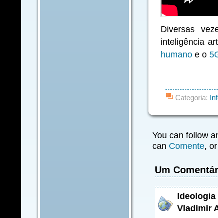
Diversas vez
inteligência a
humano
e o
5
Categoria:
In
You can follow a
can
Comente
, o
Um Comentár
Ideologia
Vladimir 