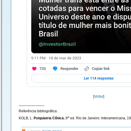
[
Voltar
]
———————-
Referência bibliográfica:
a
KOLB, L.
Psiquiatria Clínica.
9
ed. Rio de Janeiro: Interamericana, 19
Categoria:
Saúde mental