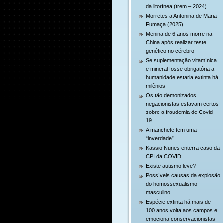
da litorínea (trem – 2024)
Morretes a Antonina de Maria
Fumaça (2025)
Menina de 6 anos morre na
China após realizar teste
genético no cérebro
Se suplementação vitamínica
e mineral fosse obrigatória a
humanidade estaria extinta há
milênios
Os tão demonizados
negacionistas estavam certos
sobre a fraudemia de Covid-
19
A manchete tem uma
“inverdade”
Kassio Nunes enterra caso da
CPI da COVID
Existe autismo leve?
Possíveis causas da explosão
do homossexualismo
masculino
Espécie extinta há mais de
100 anos volta aos campos e
emociona conservacionistas