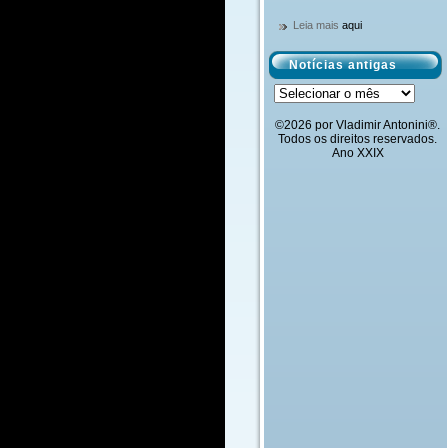
Leia mais
aqui
Notícias antigas
Notícias
antigas
©2026 por Vladimir Antonini®.
Todos os direitos reservados.
Ano XXIX