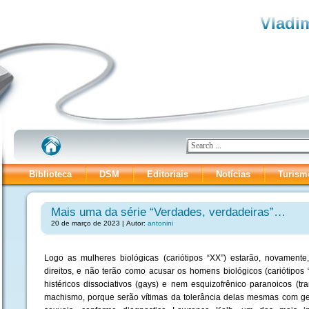
Vladim
Biblioteca
DSM
Editoriais
Notícias
Turism
Mais uma da série “Verdades, verdadeiras”…
20 de março de 2023 | Autor:
antonini
Logo as mulheres biológicas (cariótipos “XX”) estarão, novament
direitos, e não terão como acusar os homens biológicos (cariótipos
histéricos dissociativos (gays) e nem esquizofrênico paranoicos (t
machismo, porque serão vítimas da tolerância delas mesmas com g