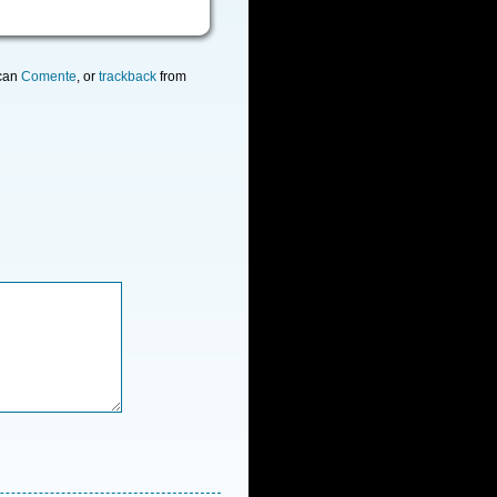
 can
Comente
, or
trackback
from