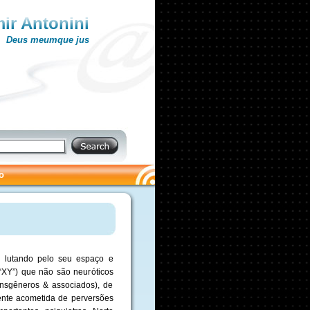
ir Antonini
Deus meumque jus
o
e, lutando pelo seu espaço e
 “XY”) que não são neuróticos
ransgêneros & associados), de
ente acometida de perversões